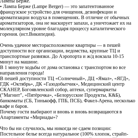
Лампы Берже.
• Лампа Берже (Lampe Berger) — это запатентованное
французское устройство для очищения, дезинфекции и
ароматизации воздуха в помещениях. В отличие от обычных
ароматизаторов, она не маскирует запахи, а уничтожает их на
молекулярном уровне благодаря процессу каталитического
горения. (ист.Википедия).
Очень удачное месторасположение квартиры — в пешей
доступности все организации, ведомства, крупные ТЦ и
транспортные развязки. До Аэропорта и ж/д вокзала 10-15
минут на машине.
В 1 минуте ходьбы от дома остановка с транспортом во все
направления города!
В пешей доступности ТЦ «Солнечный», ДЦ «Ямал», «ЯГД»,
ГДК «Октябрь», ДК «Газодобытчик», Медицинский центр
СКАНЕР, Богоявленский собор, аптеки, супермаркеты
("Магнит", «Пятёрочка», «Белорусские Продукты, К&Б),
банкоматы (СБ, Тинькофф, ГПБ, ПСБ), Факел-Арена, несколько
кафе и баров.
Почему гости выбирают и вновь и вновь возвращаются в
Апартаменты «Мириады»?
Что бы ни случилось, мы никогда не сдаем позиции:
Постельное белье всегда натуральное (100% хлопок, страйп-