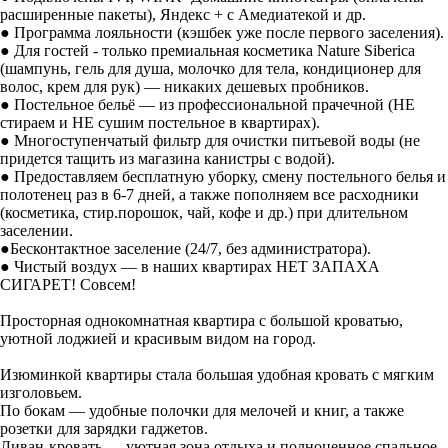
расширенные пакеты), Яндекс + с Амедиатекой и др.
● Программа лояльности (кэшбек уже после первого заселения).
● Для гостей - только премиальная косметика Nature Siberica
(шампунь, гель для душа, молочко для тела, кондиционер для
волос, крем для рук) — никаких дешевых пробников.
● Постельное бельё — из профессиональной прачечной (НЕ
стираем и НЕ сушим постельное в квартирах).
● Многоступенчатый фильтр для очистки питьевой воды (не
придется тащить из магазина канистры с водой).
● Предоставляем бесплатную уборку, смену постельного белья и
полотенец раз в 6-7 дней, а также пополняем все расходники
(косметика, стир.порошок, чай, кофе и др.) при длительном
заселении.
●Бесконтактное заселение (24/7, без администратора).
● Чистый воздух — в наших квартирах НЕТ ЗАПАХА
СИГАРЕТ! Совсем!
Просторная однокомнатная квартира с большой кроватью,
уютной лоджией и красивым видом на город.
Изюминкой квартиры стала большая удобная кровать с мягким
изголовьем.
По бокам — удобные полочки для мелочей и книг, а также
розетки для зарядки гаджетов.
Диван-кровать — уютная зона отдыха и полноценное спальное