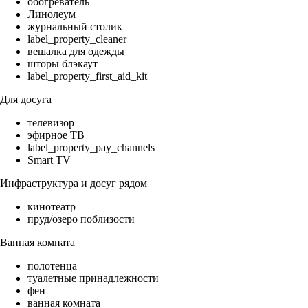
обогреватель
Линолеум
журнальный столик
label_property_cleaner
вешалка для одежды
шторы блэкаут
label_property_first_aid_kit
Для досуга
телевизор
эфирное ТВ
label_property_pay_channels
Smart TV
Инфраструктура и досуг рядом
кинотеатр
пруд/озеро поблизости
Ванная комната
полотенца
туалетные принадлежности
фен
ванная комната