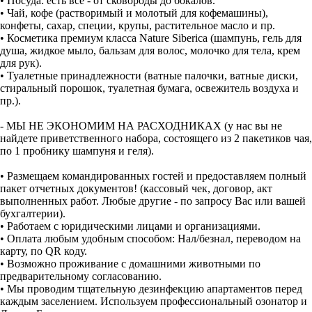
• Посуда: есть всё - от сковороды до бокалов.
• Чай, кофе (растворимый и молотый для кофемашины),
конфеты, сахар, специи, крупы, растительное масло и пр.
• Косметика премиум класса Nature Siberica (шампунь, гель для
душа, жидкое мыло, бальзам для волос, молочко для тела, крем
для рук).
• Туалетные принадлежности (ватные палочки, ватные диски,
стиральный порошок, туалетная бумага, освежитель воздуха и
пр.).
- МЫ НЕ ЭКОНОМИМ НА РАСХОДНИКАХ (у нас вы не
найдете приветственного набора, состоящего из 2 пакетиков чая,
по 1 пробнику шампуня и геля).
• Размещаем командированных гостей и предоставляем полный
пакет отчетных документов! (кассовый чек, договор, акт
выполненных работ. Любые другие - по запросу Вас или вашей
бухгалтерии).
• Работаем с юридическими лицами и организациями.
• Оплата любым удобным способом: Нал/безнал, переводом на
карту, по QR коду.
• Возможно проживание с домашними животными по
предварительному согласованию.
• Мы проводим тщательную дезинфекцию апартаментов перед
каждым заселением. Используем профессиональный озонатор и