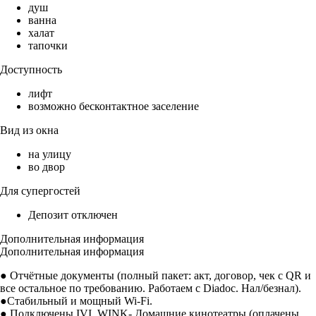
душ
ванна
халат
тапочки
Доступность
лифт
возможно бесконтактное заселение
Вид из окна
на улицу
во двор
Для супергостей
Депозит отключен
Дополнительная информация
Дополнительная информация
● Отчётные документы (полный пакет: акт, договор, чек с QR и
все остальное по требованию. Работаем с Diadoc. Нал/безнал).
●Стабильный и мощный Wi-Fi.
● Подключены IVI, WINK- Домашние кинотеатры (оплачены