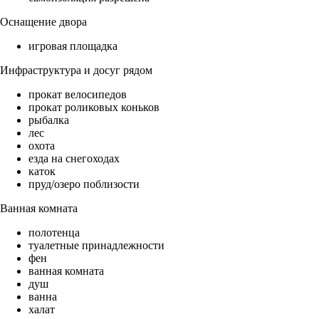
Оснащение двора
игровая площадка
Инфраструктура и досуг рядом
прокат велосипедов
прокат роликовых коньков
рыбалка
лес
охота
езда на снегоходах
каток
пруд/озеро поблизости
Ванная комната
полотенца
туалетные принадлежности
фен
ванная комната
душ
ванна
халат