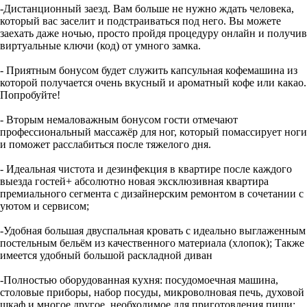
-Дистанционный заезд. Вам больше не нужно ждать человека,
который вас заселит и подстраиваться под него. Вы можете
заехать даже ночью, просто пройдя процедуру онлайн и получив
виртуальные ключи (код) от умного замка.
- Приятным бонусом будет служить капсульная кофемашина из
которой получается очень вкусный и ароматный кофе или какао.
Попробуйте!
- Вторым немаловажным бонусом гости отмечают
профессиональный массажёр для ног, который помассирует ноги
и поможет расслабиться после тяжелого дня.
- Идеальная чистота и дезинфекция в квартире после каждого
выезда гостей+ абсолютно новая эксклюзивная квартира
премиального сегмента с дизайнерским ремонтом в сочетании с
уютом и сервисом;
-Удобная большая двуспальная кровать с идеально выглаженным
постельным бельём из качественного материала (хлопок); Также
имеется удобный большой раскладной диван
-Полностью оборудованная кухня: посудомоечная машина,
столовые приборы, набор посуды, микроволновая печь, духовой
шкаф и многое другое, необходимое для приготовления пищи;