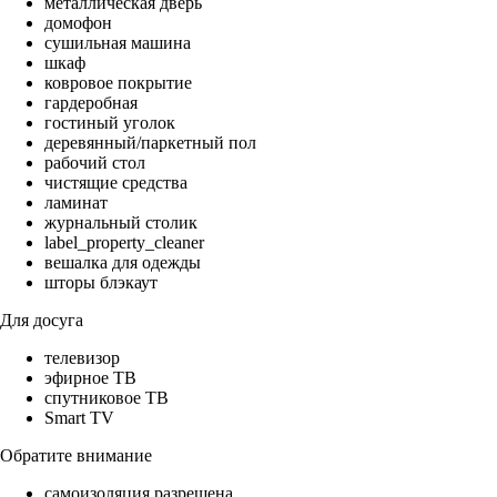
металлическая дверь
домофон
сушильная машина
шкаф
ковровое покрытие
гардеробная
гостиный уголок
деревянный/паркетный пол
рабочий стол
чистящие средства
ламинат
журнальный столик
label_property_cleaner
вешалка для одежды
шторы блэкаут
Для досуга
телевизор
эфирное ТВ
спутниковое ТВ
Smart TV
Обратите внимание
самоизоляция разрешена