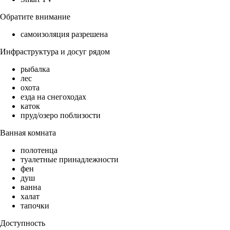
Обратите внимание
самоизоляция разрешена
Инфраструктура и досуг рядом
рыбалка
лес
охота
езда на снегоходах
каток
пруд/озеро поблизости
Ванная комната
полотенца
туалетные принадлежности
фен
душ
ванна
халат
тапочки
Доступность